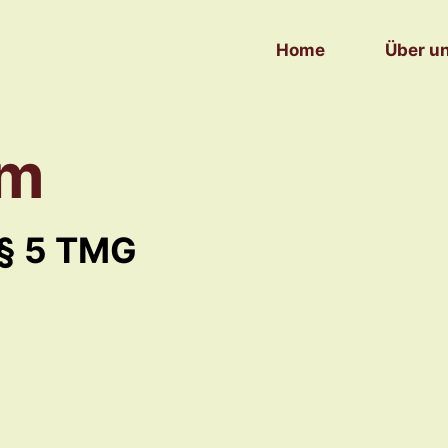
Home
Über u
um
§ 5 TMG